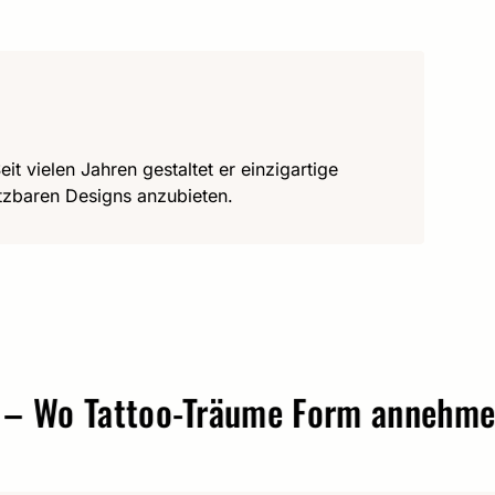
it vielen Jahren gestaltet er einzigartige
utzbaren Designs anzubieten.
o Tattoo-Träume Form annehmen.
t