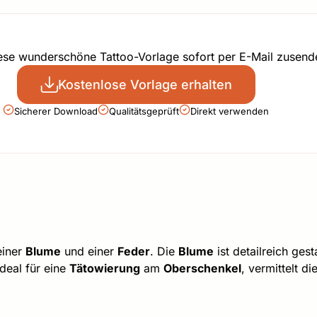
iese wunderschöne Tattoo-Vorlage sofort per E-Mail zusend
Kostenlose Vorlage erhalten
Sicherer Download
Qualitätsgeprüft
Direkt verwenden
einer
Blume
und einer
Feder
. Die
Blume
ist detailreich ges
deal für eine
Tätowierung
am
Oberschenkel
, vermittelt d