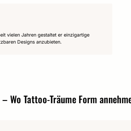
it vielen Jahren gestaltet er einzigartige
utzbaren Designs anzubieten.
o Tattoo-Träume Form annehmen.
t