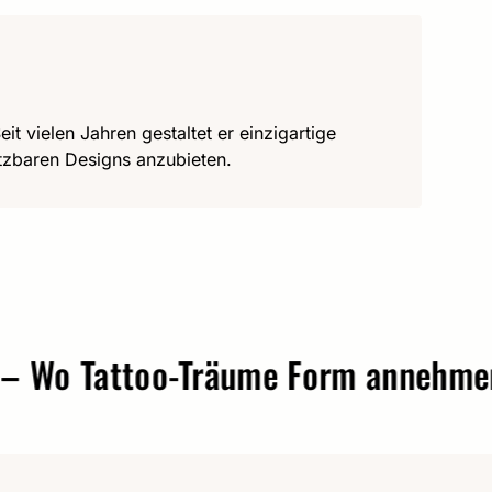
it vielen Jahren gestaltet er einzigartige
utzbaren Designs anzubieten.
 Tattoo-Träume Form annehmen.
t