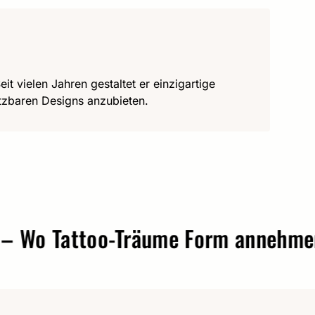
it vielen Jahren gestaltet er einzigartige
utzbaren Designs anzubieten.
 Tattoo-Träume Form annehmen.
t