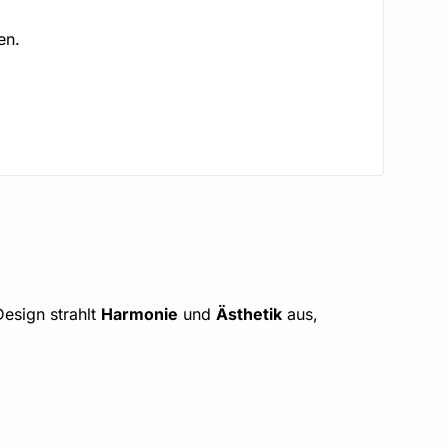
en.
Design strahlt
Harmonie
und
Ästhetik
aus,