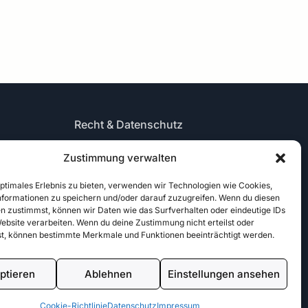
Recht & Datenschutz
Impressum
Zustimmung verwalten
Datenschutz
AGB
optimales Erlebnis zu bieten, verwenden wir Technologien wie Cookies,
Cookies
formationen zu speichern und/oder darauf zuzugreifen. Wenn du diesen
n zustimmst, können wir Daten wie das Surfverhalten oder eindeutige IDs
Website verarbeiten. Wenn du deine Zustimmung nicht erteilst oder
t, können bestimmte Merkmale und Funktionen beeinträchtigt werden.
Made with
für Tattoo Enthusiasten
ptieren
Ablehnen
Einstellungen ansehen
Cookie-Richtlinie
Datenschutz
Impressum