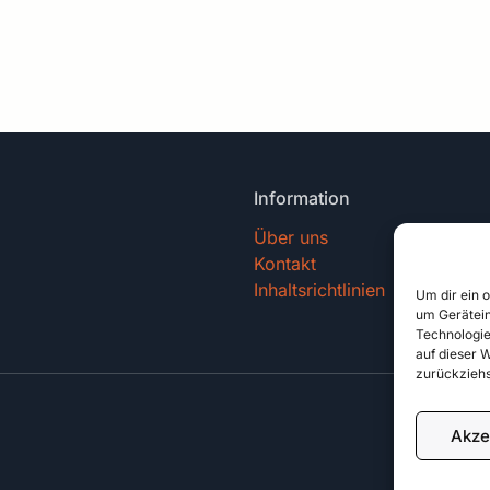
Information
Über uns
Kontakt
Inhaltsrichtlinien
Um dir ein 
um Gerätein
Technologie
auf dieser 
zurückziehs
Akze